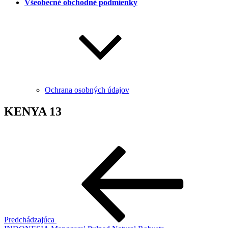
Všeobecné obchodné podmienky
Ochrana osobných údajov
KENYA 13
Navigácia
Predchádzajúci
článok
v
článku
Predchádzajúca